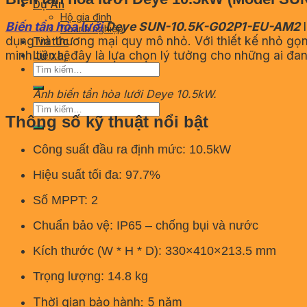
Dự Án
Hộ gia đình
Biến tần hòa lưới
Deye SUN-10.5K-G02P1-EU-AM2
l
Doanh nghiệp
dụng và thương mại quy mô nhỏ. Với thiết kế nhỏ gọn
Tin tức
minh từ xa, đây là lựa chọn lý tưởng cho những ai đan
Liên hệ
Tìm
kiếm:
Ảnh biến tần hòa lưới Deye 10.5kW.
Tìm
Thông số kỹ thuật nổi bật
kiếm:
Công suất đầu ra định mức: 10.5kW
Hiệu suất tối đa: 97.7%
Số MPPT: 2
Chuẩn bảo vệ: IP65 – chống bụi và nước
Kích thước (W * H * D): 330×410×213.5 mm
Trọng lượng: 14.8 kg
Thời gian bảo hành: 5 năm