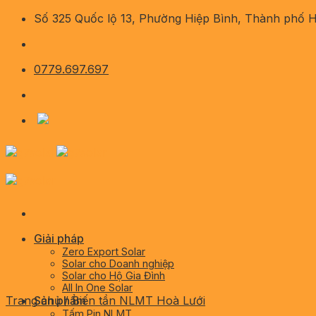
Skip
Số 325 Quốc lộ 13, Phường Hiệp Bình, Thành phố 
to
content
0779.697.697
Giải pháp
Zero Export Solar
Solar cho Doanh nghiệp
Solar cho Hộ Gia Đình
All In One Solar
Trang chủ
Sản phẩm
/
Biến tần NLMT Hoà Lưới
Tấm Pin NLMT