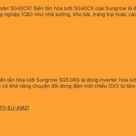
odel SG40CX) Biến tần hòa lưới SG40CX của Sungrow là d
g nghiệp (C&I) như nhà xưởng, kho bãi, trang trại hoặc các
n tần hòa lưới Sungrow SG5.0RS là dòng inverter hòa lướ
bị có khả năng chuyển đổi dòng điện một chiều (DC) từ tấm 
06P3-EU-AM2)