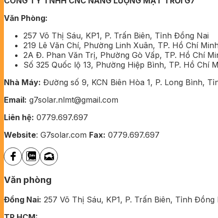
CÔNG TY TNHH CNC NĂNG LƯỢNG MẶT TRỜI G7
Văn Phòng:
257 Võ Thị Sáu, KP1, P. Trấn Biên, Tỉnh Đồng Nai
219 Lê Văn Chí, Phường Linh Xuân, TP. Hồ Chí Min
2A Đ. Phan Văn Trị, Phường Gò Vấp, TP. Hồ Chí M
Số 325 Quốc lộ 13, Phường Hiệp Bình, TP. Hồ Chí 
Nhà Máy:
Đường số 9, KCN Biên Hòa 1, P. Long Bình, Tỉ
Email:
g7solar.nlmt@gmail.com
Liên hệ:
0779.697.697
Website
: G7solar.com
Fax:
0779.697.697
Văn phòng
Đồng Nai:
257 Võ Thị Sáu, KP1, P. Trấn Biên, Tỉnh Đồng 
TP.HCM: