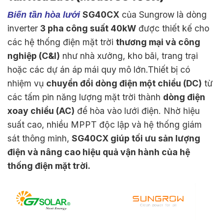
SG40CX
của
Sungrow
là dòng
Biến tần hòa lưới
inverter
3 pha công suất 40kW
được thiết kế cho
các hệ thống điện mặt trời
thương mại và công
nghiệp (C&I)
như nhà xưởng, kho bãi, trang trại
hoặc các dự án áp mái quy mô lớn.Thiết bị có
nhiệm vụ
chuyển đổi dòng điện một chiều (DC)
từ
các tấm pin năng lượng mặt trời thành
dòng điện
xoay chiều (AC)
để hòa vào lưới điện. Nhờ hiệu
suất cao, nhiều MPPT độc lập và hệ thống giám
sát thông minh,
SG40CX giúp tối ưu sản lượng
điện và nâng cao hiệu quả vận hành của hệ
thống điện mặt trời.