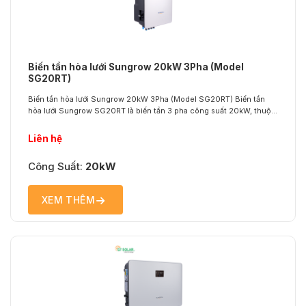
Biến tần hòa lưới Sungrow 20kW 3Pha (Model
SG20RT)
Biến tần hòa lưới Sungrow 20kW 3Pha (Model SG20RT) Biến tần
hòa lưới Sungrow SG20RT là biến tần 3 pha công suất 20kW, thuộc
dòng sản phẩm hiệu suất cao dành cho các hệ thống điện mặt trời
thương mại vừa và nhỏ. Với thiết kế bền bỉ, khả năng tối ưu hóa sản
Liên hệ
lượng...
Công Suất:
20kW
XEM THÊM