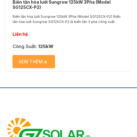
Biến tần hòa lưới Sungrow 125kW 3Pha (Model
SG125CX-P2)
Biến tần hòa lưới Sungrow 125kW 3Pha (Model SG125CX-P2) Biến
tần hòa lưới Sungrow SG125CX-P2 là biến tần 3 pha công suất
125kW thế hệ mới, được thiết kế tối ưu cho các hệ thống điện mặt
trời thương mại và công nghiệp. Thiết bị sở hữu hiệu suất vượt trội,
Liên hệ
khả năng giám sát...
Công Suất:
125kW
XEM THÊM