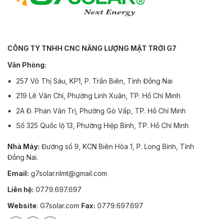
CÔNG TY TNHH CNC NĂNG LƯỢNG MẶT TRỜI G7
Văn Phòng:
257 Võ Thị Sáu, KP1, P. Trấn Biên, Tỉnh Đồng Nai
219 Lê Văn Chí, Phường Linh Xuân, TP. Hồ Chí Minh
2A Đ. Phan Văn Trị, Phường Gò Vấp, TP. Hồ Chí Minh
Số 325 Quốc lộ 13, Phường Hiệp Bình, TP. Hồ Chí Minh
Nhà Máy:
Đường số 9, KCN Biên Hòa 1, P. Long Bình, Tỉnh
Đồng Nai.
Email:
g7solar.nlmt@gmail.com
Liên hệ:
0779.697.697
Website
: G7solar.com
Fax:
0779.697.697