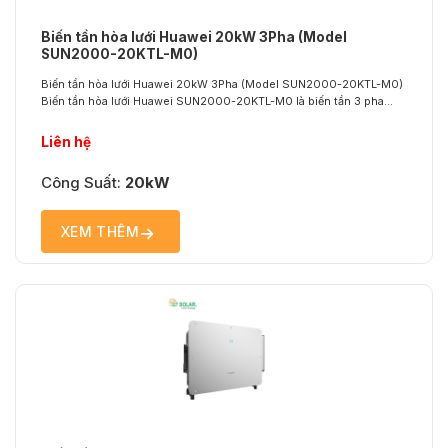
Biến tần hòa lưới Huawei 20kW 3Pha (Model
SUN2000-20KTL-M0)
Biến tần hòa lưới Huawei 20kW 3Pha (Model SUN2000-20KTL-M0)
Biến tần hòa lưới Huawei SUN2000-20KTL-M0 là biến tần 3 pha
công suất 20kW, được thiết kế dành cho các hệ thống điện mặt trời
dân dụng cao cấp và thương mại quy mô vừa. Với hiệu suất cao, 2
Liên hệ
MPPT linh hoạt, tích hợp bảo...
Công Suất:
20kW
XEM THÊM