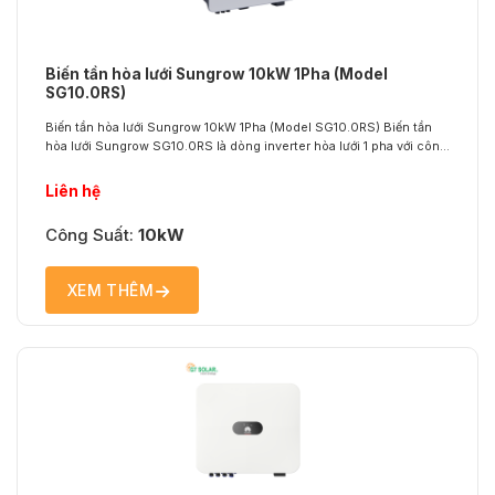
Biến tần hòa lưới Sungrow 10kW 1Pha (Model
SG10.0RS)
Biến tần hòa lưới Sungrow 10kW 1Pha (Model SG10.0RS) Biến tần
hòa lưới Sungrow SG10.0RS là dòng inverter hòa lưới 1 pha với công
suất 10kW, chuyên dùng trong các hệ thống điện mặt trời áp mái dân
dụng. Thiết bị có khả năng chuyển đổi dòng điện một chiều (DC) từ
Liên hệ
tấm pin năng...
Công Suất:
10kW
XEM THÊM