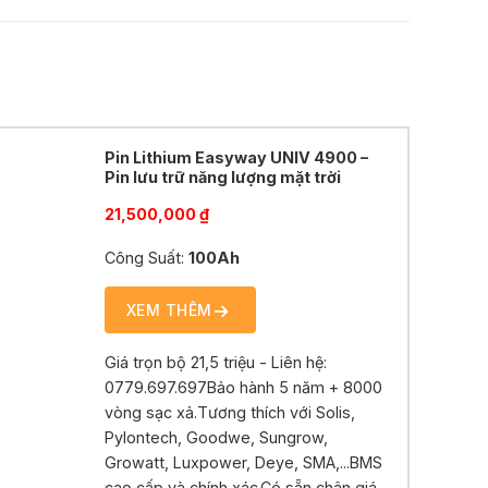
Pin Lithium Easyway UNIV 4900 –
Pin lưu trữ năng lượng mặt trời
21,500,000
₫
Công Suất:
100Ah
XEM THÊM
Giá trọn bộ 21,5 triệu - Liên hệ:
0779.697.697Bảo hành 5 năm + 8000
vòng sạc xả.Tương thích với Solis,
Pylontech, Goodwe, Sungrow,
Growatt, Luxpower, Deye, SMA,...BMS
cao cấp và chính xác.Có sẵn chân giá,