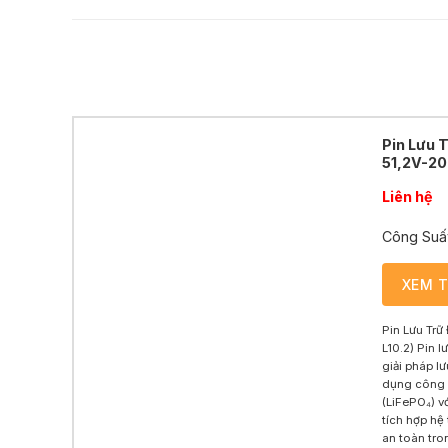
Pin Lưu 
51,2V-20
Liên hệ
Công Suấ
XEM 
Pin Lưu Trữ
L10.2) Pin l
giải pháp l
dụng công 
(LiFePO₄) v
tích hợp h
an toàn tron