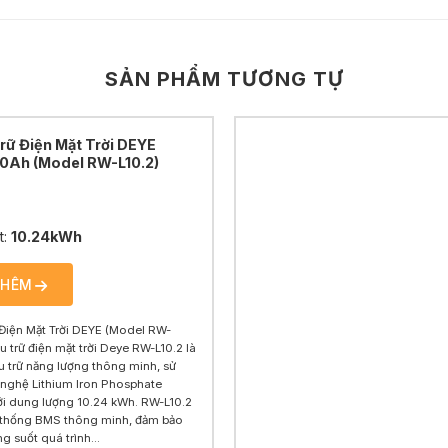
SẢN PHẨM TƯƠNG TỰ
Trữ Điện Mặt Trời DEYE
0Ah (Model RW-L10.2)
t:
10.24kWh
THÊM
 Điện Mặt Trời DEYE (Model RW-
ưu trữ điện mặt trời Deye RW-L10.2 là
ưu trữ năng lượng thông minh, sử
nghệ Lithium Iron Phosphate
ới dung lượng 10.24 kWh. RW-L10.2
ệ thống BMS thông minh, đảm bảo
g suốt quá trình...