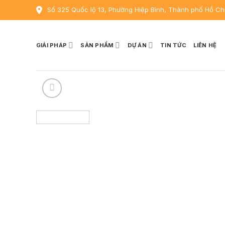
Skip
Số 325 Quốc lộ 13, Phường Hiệp Bình, Thành phố Hồ Ch
to
content
GIẢI PHÁP
SẢN PHẨM
DỰ ÁN
TIN TỨC
LIÊN HỆ