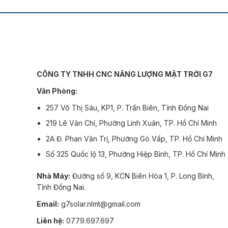
CÔNG TY TNHH CNC NĂNG LƯỢNG MẶT TRỜI G7
Văn Phòng:
257 Võ Thị Sáu, KP1, P. Trấn Biên, Tỉnh Đồng Nai
219 Lê Văn Chí, Phường Linh Xuân, TP. Hồ Chí Minh
2A Đ. Phan Văn Trị, Phường Gò Vấp, TP. Hồ Chí Minh
Số 325 Quốc lộ 13, Phường Hiệp Bình, TP. Hồ Chí Minh
Nhà Máy:
Đường số 9, KCN Biên Hòa 1, P. Long Bình,
Tỉnh Đồng Nai.
Email:
g7solar.nlmt@gmail.com
Liên hệ:
0779.697.697