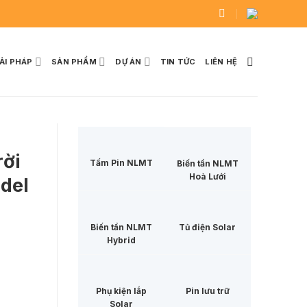
IẢI PHÁP
SẢN PHẨM
DỰ ÁN
TIN TỨC
LIÊN HỆ
rời
Tấm Pin NLMT
Biến tần NLMT
Hoà Lưới
del
Biến tần NLMT
Tủ điện Solar
Hybrid
Phụ kiện lắp
Pin lưu trữ
Solar