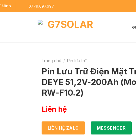
í Minh
0779.697.697
G
Trang chủ
/
Pin lưu trữ
Pin Lưu Trữ Điện Mặt T
DEYE 51,2V-200Ah (Mo
RW-F10.2)
Liên hệ
LIÊN HỆ ZALO
MESSENGER