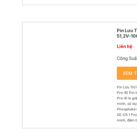
Pin Lưu 
51,2V-10
Liên hệ
Công Suấ
XEM 
Pin Lưu Trữ
Pro-B) Pin l
Pro-B là gi
minh, sử dụ
Phosphate (
SE-G5.1 Pro
minh, đảm b