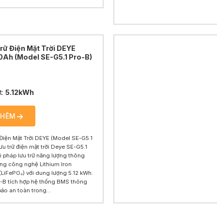
Trữ Điện Mặt Trời DEYE
0Ah (Model SE-G5.1 Pro-B)
t:
5.12kWh
THÊM
 Điện Mặt Trời DEYE (Model SE-G5.1
ưu trữ điện mặt trời Deye SE-G5.1
ải pháp lưu trữ năng lượng thông
ng công nghệ Lithium Iron
LiFePO₄) với dung lượng 5.12 kWh.
-B tích hợp hệ thống BMS thông
ảo an toàn trong...