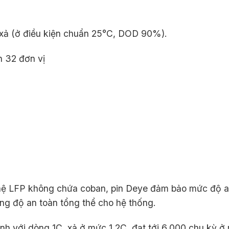
/xả (ở điều kiện chuẩn 25°C, DOD 90%).
 32 đơn vị
ệ LFP không chứa coban, pin Deye đảm bảo mức độ an 
ờng độ an toàn tổng thể cho hệ thống.
anh với dòng 1C, xả ở mức 1.2C, đạt tới 6.000 chu k