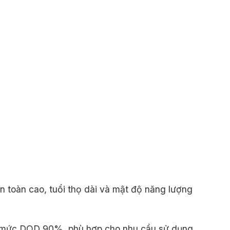
toàn cao, tuổi thọ dài và mật độ năng lượng
ỳ ở mức DOD 90%, phù hợp cho nhu cầu sử dụng