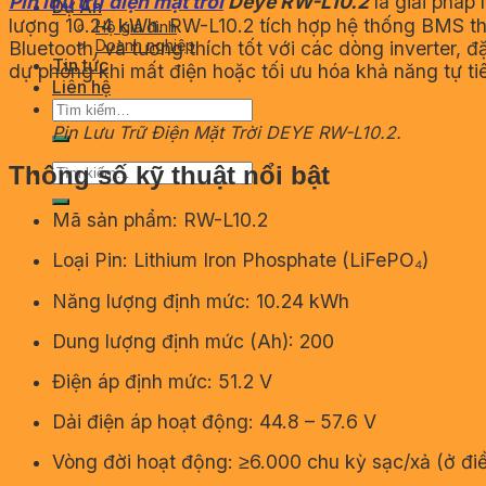
Pin lưu trữ điện mặt trời
Deye RW-L10.2
là giải pháp
Dự Án
lượng 10.24 kWh. RW-L10.2 tích hợp hệ thống BMS thô
Hộ gia đình
Doanh nghiệp
Bluetooth, và tương thích tốt với các dòng inverter, 
Tin tức
dự phòng khi mất điện hoặc tối ưu hóa khả năng tự tiê
Liên hệ
Tìm
kiếm:
Pin Lưu Trữ Điện Mặt Trời DEYE RW-L10.2.
Tìm
Thông số kỹ thuật nổi bật
kiếm:
Mã sản phẩm: RW-L10.2
Loại Pin: Lithium Iron Phosphate (LiFePO₄)
Năng lượng định mức: 10.24 kWh
Dung lượng định mức (Ah): 200
Điện áp định mức: 51.2 V
Dải điện áp hoạt động: 44.8 – 57.6 V
Vòng đời hoạt động: ≥6.000 chu kỳ sạc/xả (ở đ