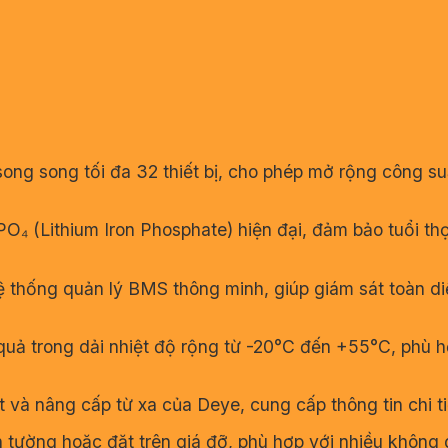
ong song tối đa 32 thiết bị, cho phép mở rộng công suấ
₄ (Lithium Iron Phosphate) hiện đại, đảm bảo tuổi thọ
 thống quản lý BMS thông minh, giúp giám sát toàn diện
uả trong dải nhiệt độ rộng từ -20°C đến +55°C, phù hợp 
 và nâng cấp từ xa của Deye, cung cấp thông tin chi tiế
n tường hoặc đặt trên giá đỡ, phù hợp với nhiều không