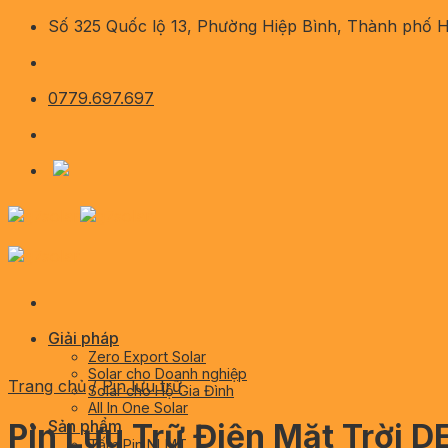
Skip
Số 325 Quốc lộ 13, Phường Hiệp Bình, Thành phố 
to
content
0779.697.697
Giải pháp
Zero Export Solar
Solar cho Doanh nghiệp
Trang chủ
/
Pin lưu trữ
Solar cho Hộ Gia Đình
All In One Solar
Sản phẩm
Pin Lưu Trữ Điện Mặt Trời 
Tấm Pin NLMT