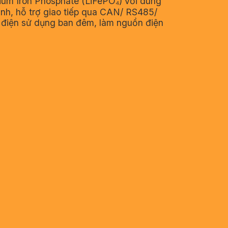
hium Iron Phosphate (LiFePO₄) với dung
nh, hỗ trợ giao tiếp qua CAN/ RS485/
trữ điện sử dụng ban đêm, làm nguồn điện