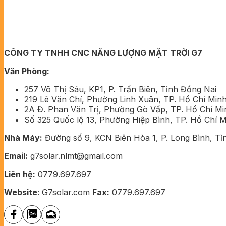
CÔNG TY TNHH CNC NĂNG LƯỢNG MẶT TRỜI G7
Văn Phòng:
257 Võ Thị Sáu, KP1, P. Trấn Biên, Tỉnh Đồng Nai
219 Lê Văn Chí, Phường Linh Xuân, TP. Hồ Chí Min
2A Đ. Phan Văn Trị, Phường Gò Vấp, TP. Hồ Chí M
Số 325 Quốc lộ 13, Phường Hiệp Bình, TP. Hồ Chí 
Nhà Máy:
Đường số 9, KCN Biên Hòa 1, P. Long Bình, Tỉ
Email:
g7solar.nlmt@gmail.com
Liên hệ:
0779.697.697
Website
: G7solar.com
Fax:
0779.697.697