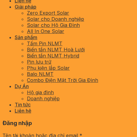
Liên hệ
Giải pháp
Zero Export Solar
Solar cho Doanh nghiệp
Solar cho Hộ Gia Đình
All In One Solar
Sản phẩm
Tấm Pin NLMT
Biến tần NLMT Hoà Lưới
Biến tần NLMT Hybrid
Pin lưu trữ
Phụ kiện lắp Solar
Balo NLMT
Combo Điện Mặt Trời Gia Đình
Dự Án
Hộ gia đình
Doanh nghiệp
Tin tức
Liên hệ
Đăng nhập
Tên tài khoản hoặc địa chỉ email
*