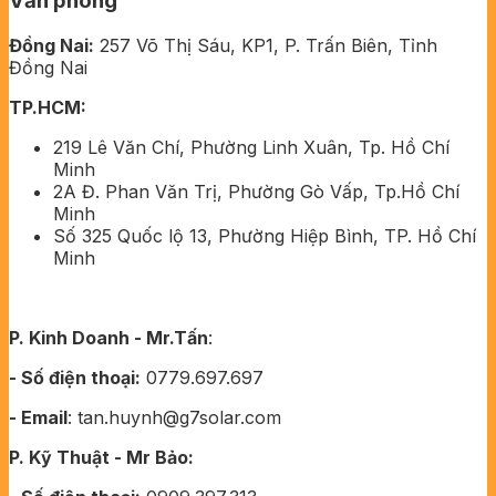
Văn phòng
Đồng Nai:
257 Võ Thị Sáu, KP1, P. Trấn Biên, Tỉnh
Đồng Nai
TP.HCM:
219 Lê Văn Chí, Phường Linh Xuân, Tp. Hồ Chí
Minh
2A Đ. Phan Văn Trị, Phường Gò Vấp, Tp.Hồ Chí
Minh
Số 325 Quốc lộ 13, Phường Hiệp Bình, TP. Hồ Chí
Minh
P. Kinh Doanh - Mr.Tấn
:
- Số điện thoại:
0779.697.697
- Email
: tan.huynh@g7solar.com
P. Kỹ Thuật - Mr Bảo: