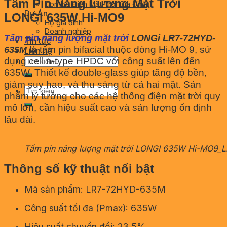
Tấm Pin Năng Lượng Mặt Trời
Combo Điện Mặt Trời Gia Đình
Dự Án
LONGI 635W Hi-MO9
Hộ gia đình
Doanh nghiệp
Tấm pin năng lượng mặt trời
LONGi LR7-72HYD-
Tin tức
là tấm pin bifacial thuộc dòng Hi-MO 9, sử
635M
Liên hệ
dụng cell n-type HPDC với công suất lên đến
Tìm
kiếm:
635W. Thiết kế double-glass giúp tăng độ bền,
giảm suy hao, và thu sáng từ cả hai mặt. Sản
Tìm
phẩm lý tưởng cho các hệ thống điện mặt trời quy
kiếm:
mô lớn, cần hiệu suất cao và sản lượng ổn định
lâu dài.
Tấm pin năng lượng mặt trời LONGI 635W Hi-MO9_
Thông số kỹ thuật nổi bật
Mã sản phẩm: LR7-72HYD-635M
Công suất tối đa (Pmax): 635W
Hiệu suất chuyển đổi: 23.5%