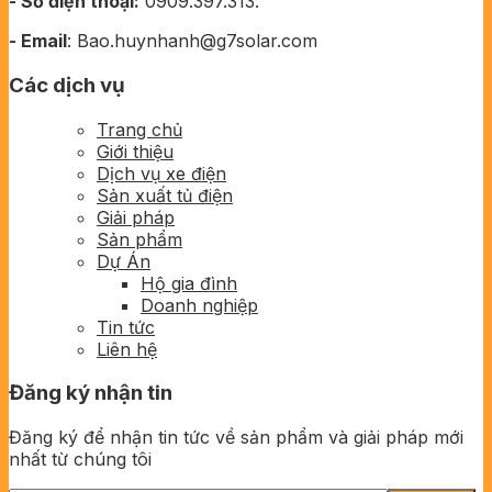
- Số điện thoại:
0909.397.313.
- Email
: Bao.huynhanh@g7solar.com
Các dịch vụ
Trang chủ
Giới thiệu
Dịch vụ xe điện
Sản xuất tủ điện
Giải pháp
Sản phẩm
Dự Án
Hộ gia đình
Doanh nghiệp
Tin tức
Liên hệ
Đăng ký nhận tin
Đăng ký để nhận tin tức về sản phẩm và giải pháp mới
nhất từ chúng tôi