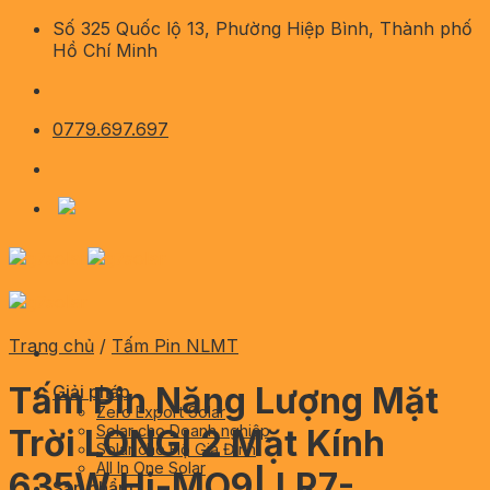
Skip
Số 325 Quốc lộ 13, Phường Hiệp Bình, Thành phố
to
Hồ Chí Minh
content
0779.697.697
Trang chủ
/
Tấm Pin NLMT
Tấm Pin Năng Lượng Mặt
Giải pháp
Zero Export Solar
Solar cho Doanh nghiệp
Trời LONGI 2 Mặt Kính
Solar cho Hộ Gia Đình
All In One Solar
635W Hi-MO9| LR7-
Sản phẩm