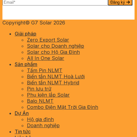
Đăng ký
Copyright© G7 Solar 2026
Giải pháp
Zero Export Solar
Solar cho Doanh nghiệp
Solar cho Hộ Gia Đình
All In One Solar
Sản phẩm
Tấm Pin NLMT
Biến tần NLMT Hoà Lưới
Biến tần NLMT Hybrid
Pin lưu trữ
Phụ kiện lắp Solar
Balo NLMT
Combo Điện Mặt Trời Gia Đình
Dự Án
Hộ gia đình
Doanh nghiệp
Tin tức