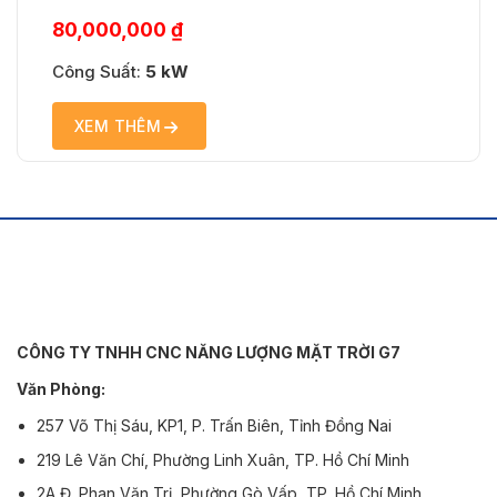
bản vẽ - Khảo sát tận nơi - Bảo hành theo tiêu chuẩn
như cam kết và của hãng sản xuất - Nhân viên tư
80,000,000
₫
vấn: 0779.697.697
Công Suất:
5 kW
XEM THÊM
CÔNG TY TNHH CNC NĂNG LƯỢNG MẶT TRỜI G7
Văn Phòng:
257 Võ Thị Sáu, KP1, P. Trấn Biên, Tỉnh Đồng Nai
219 Lê Văn Chí, Phường Linh Xuân, TP. Hồ Chí Minh
2A Đ. Phan Văn Trị, Phường Gò Vấp, TP. Hồ Chí Minh