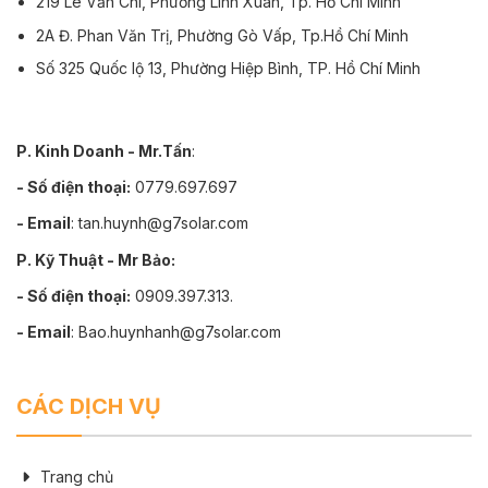
219 Lê Văn Chí, Phường Linh Xuân, Tp. Hồ Chí Minh
2A Đ. Phan Văn Trị, Phường Gò Vấp, Tp.Hồ Chí Minh
Số 325 Quốc lộ 13, Phường Hiệp Bình, TP. Hồ Chí Minh
P. Kinh Doanh - Mr.Tấn
:
- Số điện thoại:
0779.697.697
- Email
: tan.huynh@g7solar.com
P. Kỹ Thuật - Mr Bảo:
- Số điện thoại:
0909.397.313.
- Email
: Bao.huynhanh@g7solar.com
CÁC DỊCH VỤ
Trang chủ