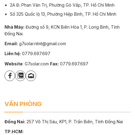
2A Đ. Phan Văn Trị, Phường Gò Vấp, TP. Hồ Chí Minh
Số 325 Quốc lộ 13, Phường Hiệp Bình, TP. Hồ Chí Minh
Nhà Máy:
Đường số 9, KCN Biên Hòa 1, P. Long Bình, Tỉnh
Đồng Nai.
Email:
g7solar.nlmt@gmail.com
Liên hệ:
0779.697.697
Website
: G7solar.com
Fax:
0779.697.697
VĂN PHÒNG
Đồng Nai:
257 Võ Thị Sáu, KP1, P. Trấn Biên, Tỉnh Đồng Nai
TP.HCM: