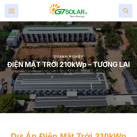
Skip
to
content
DOANH NGHIỆP
ĐIỆN MẶT TRỜI 210kWp – TƯƠNG LAI
Dự Án Điện Mặt Trời 210kWp