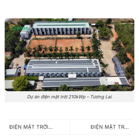
Dự án điện mặt trời 210kWp – Tương Lai.
ĐIỆN MẶT TRỜI
ĐIỆN MẶT TRỜI
400kWp – DI LINH
100kWp – VIETSTAR