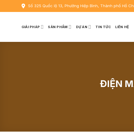
Skip
Số 325 Quốc lộ 13, Phường Hiệp Bình, Thành phố Hồ Ch
to
content
GIẢI PHÁP
SẢN PHẨM
DỰ ÁN
TIN TỨC
LIÊN HỆ
ĐIỆN M