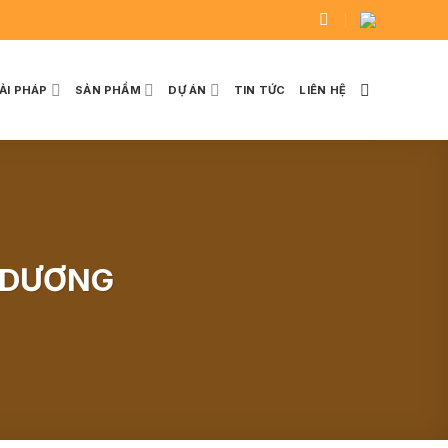
IẢI PHÁP
SẢN PHẨM
DỰ ÁN
TIN TỨC
LIÊN HỆ
H DƯƠNG