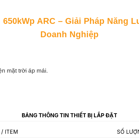
ời 650kWp ARC – Giải Pháp Năng 
Doanh Nghiệp
n mặt trời áp mái.
BẢNG THÔNG TIN THIẾT BỊ LẮP ĐẶT
 / ITEM
SỐ LƯỢ