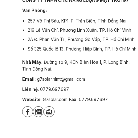
CÔNG TY TNHH CNC NĂNG LƯỢNG MẶT TRỜI G7
Văn Phòng:
257 Võ Thị Sáu, KP1, P. Trấn Biên, Tỉnh Đồng Nai
219 Lê Văn Chí, Phường Linh Xuân, TP. Hồ Chí Minh
2A Đ. Phan Văn Trị, Phường Gò Vấp, TP. Hồ Chí Minh
Số 325 Quốc lộ 13, Phường Hiệp Bình, TP. Hồ Chí Minh
Nhà Máy:
Đường số 9, KCN Biên Hòa 1, P. Long Bình,
Tỉnh Đồng Nai.
Email:
g7solar.nlmt@gmail.com
Liên hệ:
0779.697.697
Website
: G7solar.com
Fax:
0779.697.697