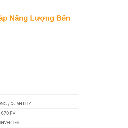
háp Năng Lượng Bền
NG / QUANTITY
670 PV
 INVERTER