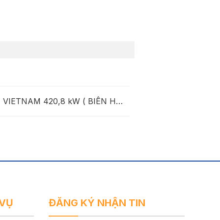
 VIETNAM 420,8 kW ( BIÊN HÒA
– ĐỒNG NAI )
 VỤ
ĐĂNG KÝ NHẬN TIN