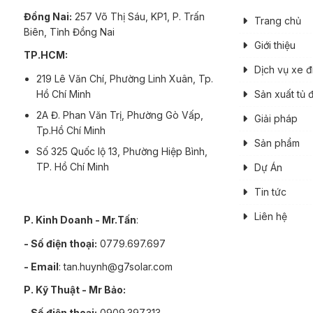
Đồng Nai:
257 Võ Thị Sáu, KP1, P. Trấn
Trang chủ
Biên, Tỉnh Đồng Nai
Giới thiệu
TP.HCM:
Dịch vụ xe đ
219 Lê Văn Chí, Phường Linh Xuân, Tp.
Hồ Chí Minh
Sản xuất tủ 
2A Đ. Phan Văn Trị, Phường Gò Vấp,
Giải pháp
Tp.Hồ Chí Minh
Sản phẩm
Số 325 Quốc lộ 13, Phường Hiệp Bình,
TP. Hồ Chí Minh
Dự Án
Tin tức
Liên hệ
P. Kinh Doanh - Mr.Tấn
:
- Số điện thoại:
0779.697.697
- Email
: tan.huynh@g7solar.com
P. Kỹ Thuật - Mr Bảo:
- Số điện thoại:
0909.397.313.