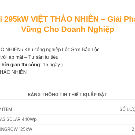
ời 295kW VIỆT THẢO NHIÊN – Giải P
Vững Cho Doanh Nghiệp
NHIÊN / Khu công nghiệp Lộc Sơn Bảo Lộc
rời áp mái – Tự sản tự tiêu
Thời gian thi công:
15 ngày )
THẢO NHIÊN
BẢNG THÔNG TIN THIẾT BỊ LẮP ĐẶT
/ ITEM
SỐ LƯỢ
 DAS SOLAR 440Wp
 SUNGROW 125kW
2