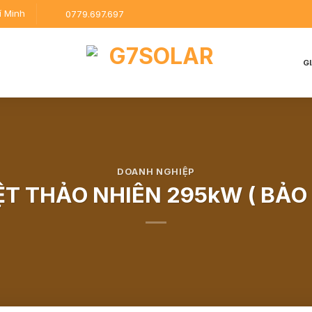
í Minh
0779.697.697
G
DOANH NGHIỆP
ỆT THẢO NHIÊN 295kW ( BẢO