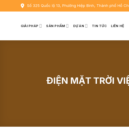
Skip
Số 325 Quốc lộ 13, Phường Hiệp Bình, Thành phố Hồ Ch
to
content
GIẢI PHÁP
SẢN PHẨM
DỰ ÁN
TIN TỨC
LIÊN HỆ
ĐIỆN MẶT TRỜI VI