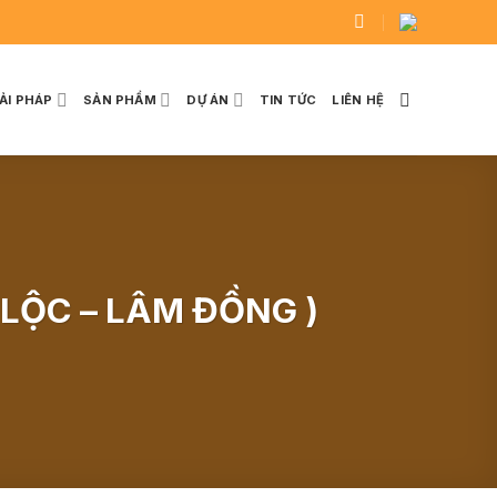
IẢI PHÁP
SẢN PHẨM
DỰ ÁN
TIN TỨC
LIÊN HỆ
 LỘC – LÂM ĐỒNG )