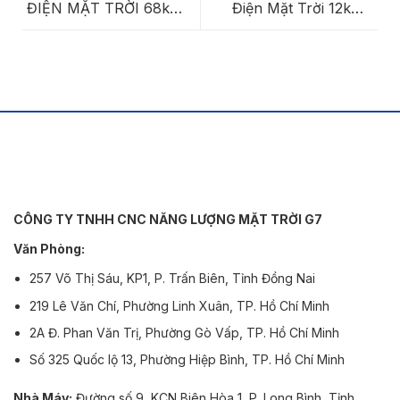
ĐIỆN MẶT TRỜI 68kWp
Điện Mặt Trời 12kWp
(Có Pin Lưu Trữ) – HỘ
(Có Pin Lưu Trữ) – Hộ
GIA ĐÌNH Tại BÌNH
Gia Đình Tại Binh Quới,
DƯƠNG
TP. Hồ Chí Minh
CÔNG TY TNHH CNC NĂNG LƯỢNG MẶT TRỜI G7
Văn Phòng:
257 Võ Thị Sáu, KP1, P. Trấn Biên, Tỉnh Đồng Nai
219 Lê Văn Chí, Phường Linh Xuân, TP. Hồ Chí Minh
2A Đ. Phan Văn Trị, Phường Gò Vấp, TP. Hồ Chí Minh
Số 325 Quốc lộ 13, Phường Hiệp Bình, TP. Hồ Chí Minh
Nhà Máy:
Đường số 9, KCN Biên Hòa 1, P. Long Bình, Tỉnh