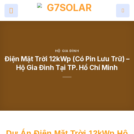
Skip
to
content
HỘ GIA ĐÌNH
Điện Mặt Trời 12kWp (Có Pin Lưu Trữ) –
Hộ Gia Đình Tại TP. Hồ Chí Minh
Dự Án Điện Mặt Trời 12kWp Hộ