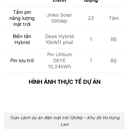
chính
lượng
Tấm pin
Jinko Solar
năng lượng
22
Tấm
595Wp
mặt trời
Biến tần
Deye Hybrid
1
Bộ
Hybrid
10kW(1 pha)
Pin Lithium
Pin lưu trữ
DEYE
1
Bộ
10,24kWh
HÌNH ẢNH THỰC TẾ DỰ ÁN
Toàn cảnh dự án điện mặt trời 12kWp – Khu đô thị Hưng
Lam