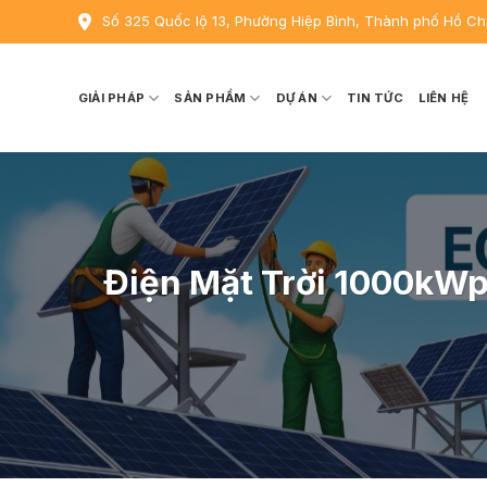
Skip
Số 325 Quốc lộ 13, Phường Hiệp Bình, Thành phố Hồ Ch
to
content
GIẢI PHÁP
SẢN PHẨM
DỰ ÁN
TIN TỨC
LIÊN HỆ
Điện Mặt Trời 1000kWp