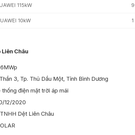
 HUAWEI 115kW
9
r HUAWEI 10kW
1
 Liên Châu
56MWp
hần 3, Tp. Thủ Dầu Một, Tỉnh Bình Dương
thống điện mặt trời áp mái
0/12/2020
TNHH Dệt Liên Châu
SOLAR