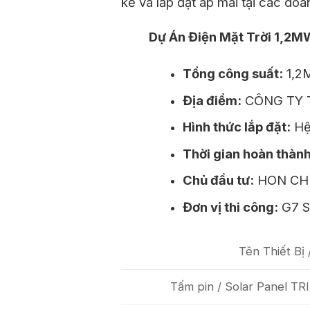
kế và lắp đặt áp mái tại các doa
Dự Án Điện Mặt Trời 1,2
Tổng công suất:
1,2
Địa điểm:
CÔNG TY T
Hình thức lắp đặt:
Hệ 
Thời gian hoàn thành
Chủ đầu tư:
HON CH
Đơn vị thi công:
G7 S
Tên Thiết Bị 
Tấm pin / Solar Panel 