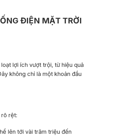
HỐNG ĐIỆN MẶT TRỜI
t lợi ích vượt trội, từ hiệu quả
Đây không chỉ là một khoản đầu
rõ rệt:
ể lên tới vài trăm triệu đến