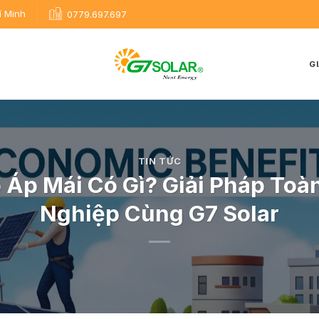
í Minh
0779.697.697
GI
TIN TỨC
 Áp Mái Có Gì? Giải Pháp To
Nghiệp Cùng G7 Solar