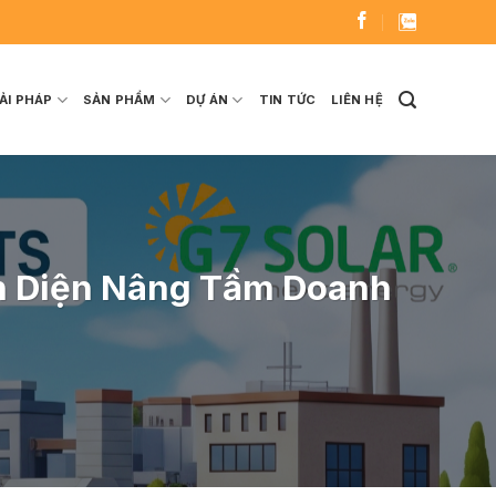
ẢI PHÁP
SẢN PHẨM
DỰ ÁN
TIN TỨC
LIÊN HỆ
àn Diện Nâng Tầm Doanh