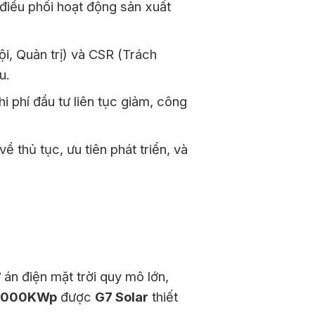
iều phối hoạt động sản xuất
i, Quản trị) và CSR (Trách
u.
 phí đầu tư liên tục giảm, công
 thủ tục, ưu tiên phát triển, và
 án điện mặt trời quy mô lớn,
 1000KWp
được
G7 Solar
thiết