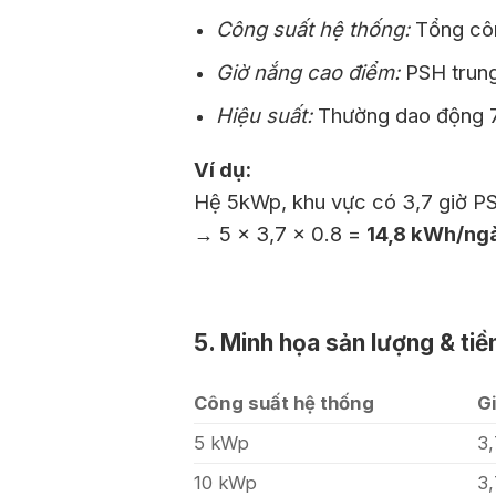
Công suất hệ thống:
Tổng côn
Giờ nắng cao điểm:
PSH trung
Hiệu suất:
Thường dao động 
Ví dụ:
Hệ 5kWp, khu vực có 3,7 giờ PS
→ 5 × 3,7 × 0.8 =
14,8 kWh/ng
5. Minh họa sản lượng & tiền
Công suất hệ thống
G
5 kWp
3
10 kWp
3