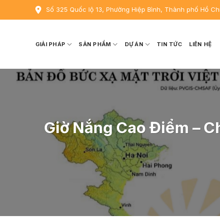
Skip
Số 325 Quốc lộ 13, Phường Hiệp Bình, Thành phố Hồ Ch
to
content
GIẢI PHÁP
SẢN PHẨM
DỰ ÁN
TIN TỨC
LIÊN HỆ
Giờ Nắng Cao Điểm – C