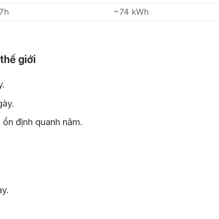
,7h
~74 kWh
thế giới
y.
gày.
, ổn định quanh năm.
ày.