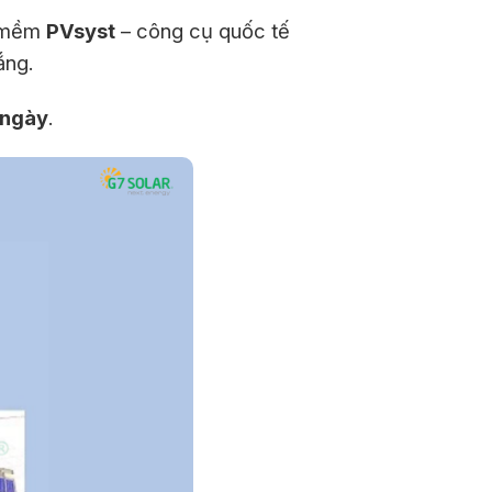
n mềm
PVsyst
– công cụ quốc tế
ắng.
/ngày
.