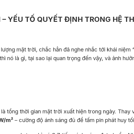
 – YẾU TỐ QUYẾT ĐỊNH TRONG HỆ T
lượng mặt trời, chắc hẳn đã nghe nhắc tới khái niệm
hì nó là gì, tại sao lại quan trọng đến vậy, và ảnh hư
à tổng thời gian mặt trời xuất hiện trong ngày. Thay 
 W/m²
– cường độ ánh sáng đủ để tấm pin phát huy tối