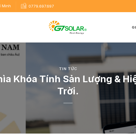
í Minh
0779.697.697
GI
TIN TỨC
hìa Khóa Tính Sản Lượng & Hi
Trời.