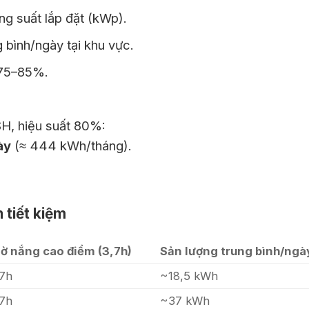
g suất lắp đặt (kWp).
 bình/ngày tại khu vực.
75–85%.
H, hiệu suất 80%:
ày
(≈ 444 kWh/tháng).
 tiết kiệm
iờ nắng cao điểm (3,7h)
Sản lượng trung bình/ngà
,7h
~18,5 kWh
,7h
~37 kWh