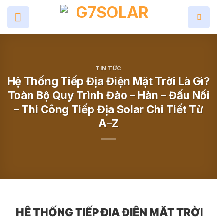
Skip
to
content
TIN TỨC
Hệ Thống Tiếp Địa Điện Mặt Trời Là Gì?
Toàn Bộ Quy Trình Đào – Hàn – Đấu Nối
– Thi Công Tiếp Địa Solar Chi Tiết Từ
A–Z
HỆ THỐNG TIẾP ĐỊA ĐIỆN MẶT TRỜI