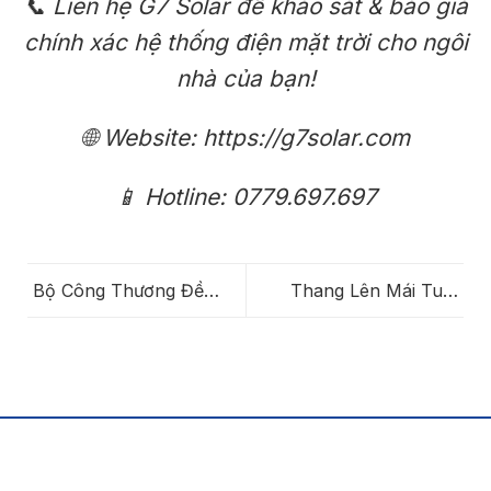
📞
Liên hệ G7 Solar để khảo sát & báo giá
chính xác hệ thống điện mặt trời cho ngôi
nhà của bạn!
🌐
Website: https://g7solar.com
📱
Hotline: 0779.697.697
Bộ Công Thương Đề
Thang Lên Mái Tum
Xuất Hỗ Trợ Lắp Điện
Trong Hệ Điện Mặt Trời:
Mặt Trời Mái Nhà: Cơ
Một Hạng Mục Nhỏ
Hội Mới Hay “Điểm
Nhưng Quyết Định Sự
Bùng Nổ” Của Thị
An Toàn Và Thuận Tiện
Trường?
Khi Vận Hành Dài Hạn