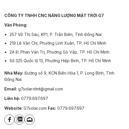
CÔNG TY TNHH CNC NĂNG LƯỢNG MẶT TRỜI G7
Văn Phòng:
257 Võ Thị Sáu, KP1, P. Trấn Biên, Tỉnh Đồng Nai
219 Lê Văn Chí, Phường Linh Xuân, TP. Hồ Chí Minh
2A Đ. Phan Văn Trị, Phường Gò Vấp, TP. Hồ Chí Minh
Số 325 Quốc lộ 13, Phường Hiệp Bình, TP. Hồ Chí Minh
Nhà Máy:
Đường số 9, KCN Biên Hòa 1, P. Long Bình, Tỉnh
Đồng Nai.
Email:
g7solar.nlmt@gmail.com
Liên hệ:
0779.697.697
Website
: G7solar.com
Fax:
0779.697.697