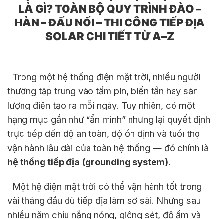
LÀ GÌ? TOÀN BỘ QUY TRÌNH ĐÀO –
HÀN – ĐẤU NỐI – THI CÔNG TIẾP ĐỊA
SOLAR CHI TIẾT TỪ A–Z
Trong một hệ thống điện mặt trời, nhiều người
thường tập trung vào tấm pin, biến tần hay sản
lượng điện tạo ra mỗi ngày. Tuy nhiên, có một
hạng mục gần như “ẩn mình” nhưng lại quyết định
trực tiếp đến độ an toàn, độ ổn định và tuổi thọ
vận hành lâu dài của toàn hệ thống — đó chính là
hệ thống tiếp địa (grounding system)
.
Một hệ điện mặt trời có thể vận hành tốt trong
vài tháng đầu dù tiếp địa làm sơ sài. Nhưng sau
nhiều năm chịu nắng nóng, giông sét, độ ẩm và