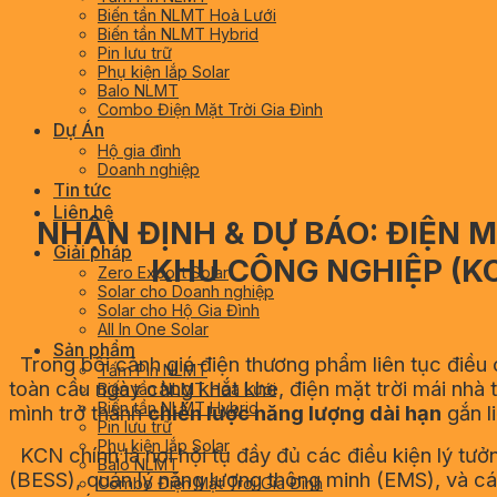
Biến tần NLMT Hoà Lưới
Biến tần NLMT Hybrid
Pin lưu trữ
Phụ kiện lắp Solar
Balo NLMT
Combo Điện Mặt Trời Gia Đình
Dự Án
Hộ gia đình
Doanh nghiệp
Tin tức
Liên hệ
NHẬN ĐỊNH & DỰ BÁO: ĐIỆN 
Giải pháp
KHU CÔNG NGHIỆP (K
Zero Export Solar
Solar cho Doanh nghiệp
Solar cho Hộ Gia Đình
All In One Solar
Sản phẩm
Trong bối cảnh giá điện thương phẩm liên tục điều 
Tấm Pin NLMT
toàn cầu ngày càng khắt khe, điện mặt trời mái nhà 
Biến tần NLMT Hoà Lưới
Biến tần NLMT Hybrid
mình trở thành
chiến lược năng lượng dài hạn
gắn l
Pin lưu trữ
Phụ kiện lắp Solar
KCN chính là nơi hội tụ đầy đủ các điều kiện lý tưởn
Balo NLMT
(BESS), quản lý năng lượng thông minh (EMS), và các
Combo Điện Mặt Trời Gia Đình