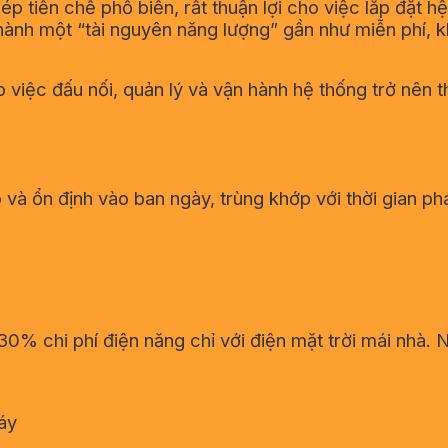
 tiền chế phổ biến, rất thuận lợi cho việc lắp đặt hệ
ành một “tài nguyên năng lượng” gần như miễn phí, 
 việc đấu nối, quản lý và vận hành hệ thống trở nên 
à ổn định vào ban ngày, trùng khớp với thời gian phát
% chi phí điện năng chỉ với điện mặt trời mái nhà. Nế
máy