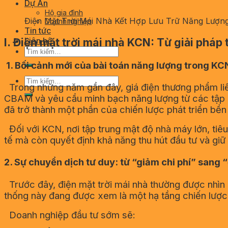
Dự Án
Hộ gia đình
Điện Mặt Trời Mái Nhà Kết Hợp Lưu Trữ Năng Lư
Doanh nghiệp
Tin tức
I. Điện mặt trời mái nhà KCN: Từ giải pháp
Liên hệ
Tìm
kiếm:
1.
Bối cảnh mới của bài toán năng lượng trong KC
Tìm
Trong những năm gần đây, giá điện thương phẩm liên 
kiếm:
CBAM và yêu cầu minh bạch năng lượng từ các tập đ
đã trở thành một phần của chiến lược phát triển bề
Đối với KCN, nơi tập trung mật độ nhà máy lớn, tiêu
tế mà còn quyết định khả năng thu hút đầu tư và gi
2.
Sự chuyển dịch tư duy: từ “giảm chi phí” sang 
Trước đây, điện mặt trời mái nhà thường được nhìn n
thống này đang được xem là một hạ tầng chiến lược,
Doanh nghiệp đầu tư sớm sẽ: