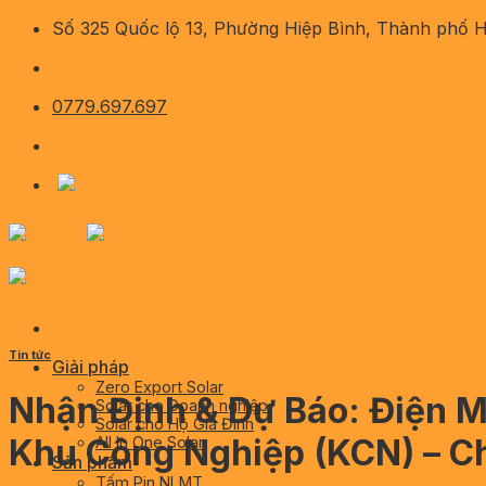
Skip
Số 325 Quốc lộ 13, Phường Hiệp Bình, Thành phố 
to
content
0779.697.697
Tin tức
Giải pháp
Zero Export Solar
Nhận Định & Dự Báo: Điện M
Solar cho Doanh nghiệp
Solar cho Hộ Gia Đình
Khu Công Nghiệp (KCN) – C
All In One Solar
Sản phẩm
Tấm Pin NLMT