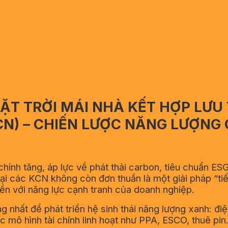
MẶT TRỜI MÁI NHÀ KẾT HỢP LƯ
CN) – CHIẾN LƯỢC NĂNG LƯỢNG 
chỉnh tăng, áp lực về phát thải carbon, tiêu chuẩn 
tại các KCN không còn đơn thuần là một giải pháp “ti
iền với năng lực cạnh tranh của doanh nghiệp.
g nhất để phát triển hệ sinh thái năng lượng xanh: điệ
 mô hình tài chính linh hoạt như PPA, ESCO, thuê pin