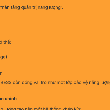
nền tảng quản trị năng lượng”.
ó thể:
rge)
ạn
 BESS còn đóng vai trò như một lớp bảo vệ năng lượng
àn chỉnh
ng lượng tạo nên một hệ thống khép kín: