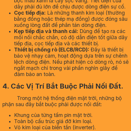
bọc màu xanh lá cây sọc vàng. Tiết diện của
dây phải đủ lớn để chịu được dòng điện sự cố.
Cọc tiếp địa:
Là những thanh kim loại (thường
bằng đồng hoặc thép mạ đồng) được đóng sâu
xuống lòng đất để phân tán dòng điện.
Kẹp tiếp địa và thanh cái:
Dùng để tạo ra các
mối nối chắc chắn, có độ dẫn điện tốt giữa dây
tiếp địa, cọc tiếp địa và các thiết bị.
Thiết bị chống rò (ELCB/RCD):
Đây là thiết bị
bảo vệ nhạy cảm, hoạt động dựa trên sự chênh
lệch dòng điện. Nếu phát hiện có dòng rò, nó sẽ
ngắt mạch chỉ trong vài phần nghìn giây để
đảm bảo an toàn.
4. Các Vị Trí Bắt Buộc Phải Nối Đất.
Trong một hệ thống điện mặt trời, những bộ
phận sau đây bắt buộc phải được nối đất:
Khung của từng tấm pin mặt trời.
Toàn bộ cấu trúc giá đỡ kim loại.
Vỏ kim loại của biến tần (inverter).