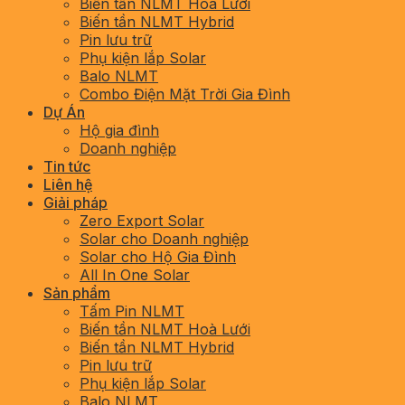
Biến tần NLMT Hoà Lưới
Biến tần NLMT Hybrid
Pin lưu trữ
Phụ kiện lắp Solar
Balo NLMT
Combo Điện Mặt Trời Gia Đình
Dự Án
Hộ gia đình
Doanh nghiệp
Tin tức
Liên hệ
Giải pháp
Zero Export Solar
Solar cho Doanh nghiệp
Solar cho Hộ Gia Đình
All In One Solar
Sản phẩm
Tấm Pin NLMT
Biến tần NLMT Hoà Lưới
Biến tần NLMT Hybrid
Pin lưu trữ
Phụ kiện lắp Solar
Balo NLMT