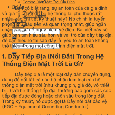
Combo Điện Mặt Trời Gia Đình
Dự Án
Bạn có biết rằng, sự an toàn của cả gia đình
Hộ gia đình
và giá trị của toàn bộ hệ thống lại phụ thuộc rất
Doanh nghiệp
nhiều vào chi tiết kỹ thuật này? Nó chính là tuyến
Tin tức
phòng thủ đầu tiên và quan trọng nhất, giúp ngăn
Liên hệ
chặn các sự cố nguy hiểm về điện. Bài viết này sẽ
Tìm
giúp bạn tìm hiểu sâu hơn về vai trò của dây tiếp địa,
kiếm:
để bạn hiểu rõ tại sao đây là ‘yếu tố an toàn không
Tìm
thể thiếu’ trong mọi công trình điện mặt trời.
kiếm:
1. Dây Tiếp Địa (Nối Đất) Trong Hệ
Thống Điện Mặt Trời Là Gì?
D
ây tiếp địa là một loại dây dẫn chuyên dụng,
dùng để nối tất cả các bộ phận kim loại của hệ
thống điện mặt trời (như khung pin, giá đỡ, vỏ thiết
bị…) với hệ thống tiếp địa, thường bao gồm các cọc
tiếp địa được đóng hoặc chôn sâu trong lòng đất.
Trong kỹ thuật, nó được gọi là Dây nối đất bảo vệ
(EGC – Equipment Grounding Conductor).