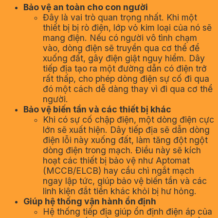
Bảo vệ an toàn cho con người
Đây là vai trò quan trọng nhất. Khi một
thiết bị bị rò điện, lớp vỏ kim loại của nó sẽ
mang điện. Nếu có người vô tình chạm
vào, dòng điện sẽ truyền qua cơ thể để
xuống đất, gây điện giật nguy hiểm. Dây
tiếp địa tạo ra một đường dẫn có điện trở
rất thấp, cho phép dòng điện sự cố đi qua
đó một cách dễ dàng thay vì đi qua cơ thể
người.
Bảo vệ biến tần và các thiết bị khác
Khi có sự cố chập điện, một dòng điện cực
lớn sẽ xuất hiện. Dây tiếp địa sẽ dẫn dòng
điện lỗi này xuống đất, làm tăng đột ngột
dòng điện trong mạch. Điều này sẽ kích
hoạt các thiết bị bảo vệ như Aptomat
(MCCB/ELCB) hay cầu chì ngắt mạch
ngay lập tức, giúp bảo vệ biến tần và các
linh kiện đắt tiền khác khỏi bị hư hỏng.
Giúp hệ thống vận hành ổn định
Hệ thống tiếp địa giúp ổn định điện áp của