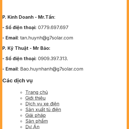
P. Kinh Doanh - Mr.Tấn
:
- Số điện thoại:
0779.697.697
- Email
: tan.huynh@g7solar.com
P. Kỹ Thuật - Mr Bảo:
- Số điện thoại:
0909.397.313.
- Email
: Bao.huynhanh@g7solar.com
Các dịch vụ
Trang chủ
Giới thiệu
Dịch vụ xe điện
Sản xuất tủ điện
Giải pháp
Sản phẩm
Dự Án