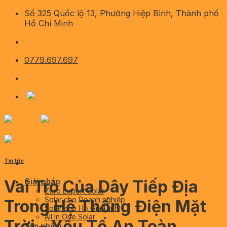
Skip
Số 325 Quốc lộ 13, Phường Hiệp Bình, Thành phố
to
Hồ Chí Minh
content
0779.697.697
Tin tức
Giải pháp
Vai Trò Của Dây Tiếp Địa
Zero Export Solar
Solar cho Doanh nghiệp
Trong Hệ Thống Điện Mặt
Solar cho Hộ Gia Đình
All In One Solar
Trời – Yếu Tố An Toàn
Sản phẩm