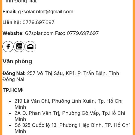
Tỉnh Đồng Nai.
Email:
g7solar.nlmt@gmail.com
Liên hệ:
0779.697.697
Website
: G7solar.com
Fax:
0779.697.697
Văn phòng
Đồng Nai:
257 Võ Thị Sáu, KP1, P. Trấn Biên, Tỉnh
Đồng Nai
TP.HCM:
219 Lê Văn Chí, Phường Linh Xuân, Tp. Hồ Chí
Minh
2A Đ. Phan Văn Trị, Phường Gò Vấp, Tp.Hồ Chí
Minh
Số 325 Quốc lộ 13, Phường Hiệp Bình, TP. Hồ Chí
Minh