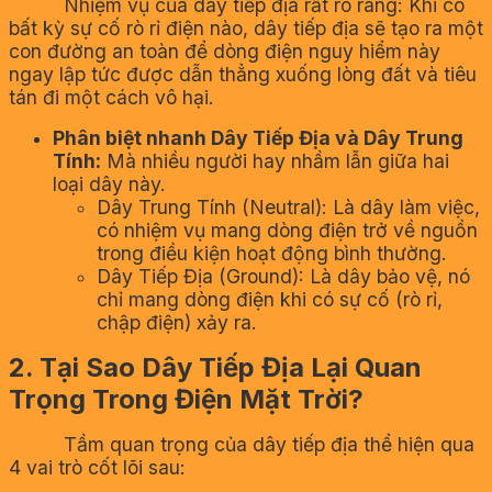
Nhiệm vụ của dây tiếp địa rất rõ ràng: Khi có
bất kỳ sự cố rò rỉ điện nào, dây tiếp địa sẽ tạo ra một
con đường an toàn để dòng điện nguy hiểm này
ngay lập tức được dẫn thẳng xuống lòng đất và tiêu
tán đi một cách vô hại.
Phân biệt nhanh Dây Tiếp Địa và Dây Trung
Tính:
Mà nhiều người hay nhầm lẫn giữa hai
loại dây này.
Dây Trung Tính (Neutral): Là dây làm việc,
có nhiệm vụ mang dòng điện trở về nguồn
trong điều kiện hoạt động bình thường.
Dây Tiếp Địa (Ground): Là dây bảo vệ, nó
chỉ mang dòng điện khi có sự cố (rò rỉ,
chập điện) xảy ra.
2. Tại Sao Dây Tiếp Địa Lại Quan
Trọng Trong Điện Mặt Trời?
Tầm quan trọng của dây tiếp địa thể hiện qua
4 vai trò cốt lõi sau: