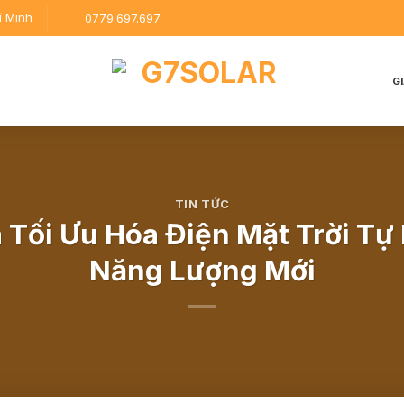
í Minh
0779.697.697
G
TIN TỨC
a Tối Ưu Hóa Điện Mặt Trời T
Năng Lượng Mới