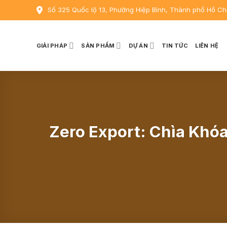
Skip
Số 325 Quốc lộ 13, Phường Hiệp Bình, Thành phố Hồ Ch
to
content
GIẢI PHÁP
SẢN PHẨM
DỰ ÁN
TIN TỨC
LIÊN HỆ
Zero Export: Chìa Khó