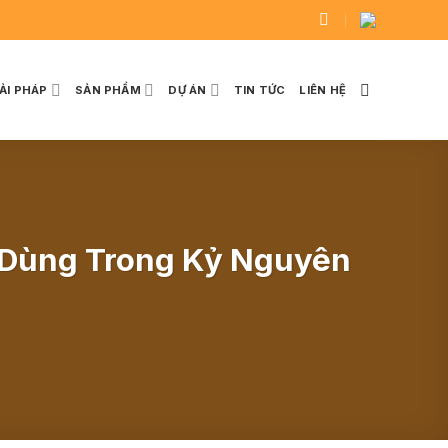
IẢI PHÁP
SẢN PHẨM
DỰ ÁN
TIN TỨC
LIÊN HỆ
ự Dùng Trong Kỷ Nguyên