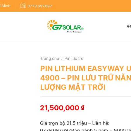
í Minh
0779.697.697
GI
Trang chủ
/
Pin lưu trữ
PIN LITHIUM EASYWAY 
4900 – PIN LƯU TRỮ NĂ
LƯỢNG MẶT TRỜI
21,500,000
₫
Giá trọn bộ 21,5 triệu – Liên hệ:
0779.697.697Bảo hành 5 năm + 8000 v