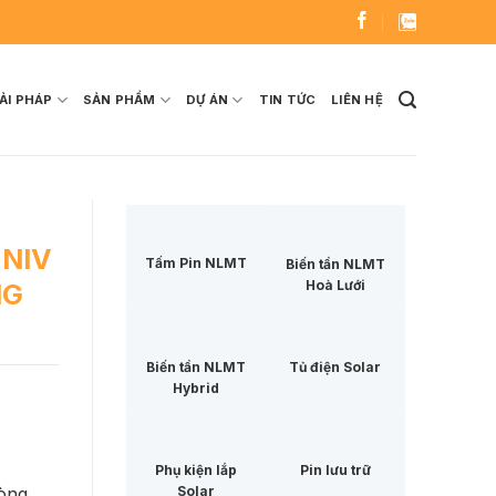
ẢI PHÁP
SẢN PHẨM
DỰ ÁN
TIN TỨC
LIÊN HỆ
UNIV
Tấm Pin NLMT
Biến tần NLMT
Hoà Lưới
NG
Biến tần NLMT
Tủ điện Solar
Hybrid
Phụ kiện lắp
Pin lưu trữ
òng
Solar