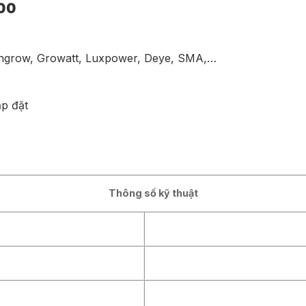
900
Sungrow, Growatt, Luxpower, Deye, SMA,…
ắp đặt
Thông số kỹ thuật