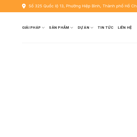
Skip
Số 325 Quốc lộ 13, Phường Hiệp Bình, Thành phố Hồ Ch
to
content
GIẢI PHÁP
SẢN PHẨM
DỰ ÁN
TIN TỨC
LIÊN HỆ