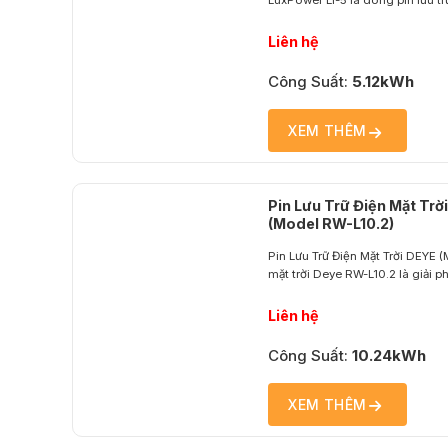
LuxPower LI-5 là dòng pin lưu tr
công nghệ LiFePO₄ (Lithium Iron
toàn cao, tuổi thọ bền bỉ và hiệu
Liên hệ
lượng...
Công Suất:
5.12kWh
XEM THÊM
Pin Lưu Trữ Điện Mặt Tr
(Model RW-L10.2)
Pin Lưu Trữ Điện Mặt Trời DEYE (
mặt trời Deye RW-L10.2 là giải p
minh, sử dụng công nghệ Lithiu
dung lượng 10.24 kWh. RW-L10.
Liên hệ
minh, đảm bảo an toàn trong suốt
Công Suất:
10.24kWh
XEM THÊM