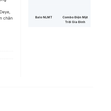
Deye,
Balo NLMT
Combo Điện Mặt
n chân
Trời Gia Đình