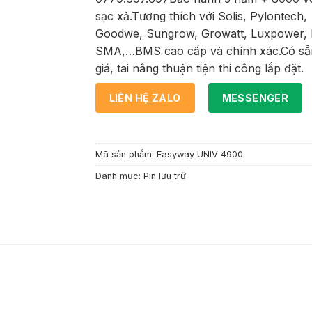
sạc xả.Tương thích với Solis, Pylontech,
Goodwe, Sungrow, Growatt, Luxpower, 
SMA,…BMS cao cấp và chính xác.Có sẵ
giá, tai nâng thuận tiện thi công lắp đặt.
LIÊN HỆ ZALO
MESSENGER
Mã sản phẩm:
Easyway UNIV 4900
Danh mục:
Pin lưu trữ