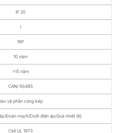
IP 20
I
16P
10 năm
>15 năm
CAN/ RS485
Bảo vệ phần cứng kép
áp/Đoản mạch/Dưới điện áp/Quá nhiệt độ
Cell UL 1973