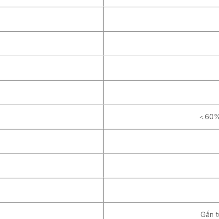
＜60%(
Gắn t