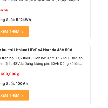
 trời Deye SE-G5.1 là giải pháp lưu trữ năng lượng thông minh,
 dụng công nghệ Lithium Iron Phosphate (LiFePO₄) với dung
ợng 5.12 kWh. SE-G5.1 tích hợp hệ thống BMS thông minh, đảm
ên hệ
 an toàn trong suốt quá trình...
ng Suất:
5.12kWh
XEM THÊM
n lưu trữ Lithium LiFePo4 Narada 48V 50A
 trọn bộ: 19,6 triệu - Liên hệ: 0779.697.697 Điện áp
nh: 48Vdc Dung lượng pin: 50Ah Dòng xả lớn
ện áp xả cạn: 40.5Vdc Chế độ sạc áp
9,600,000
₫
ng: CCCV
ng Suất:
100Ah
XEM THÊM