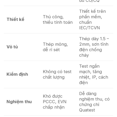
đủ CO/CQ
Thiết kế trên
Thủ công,
phần mềm,
Thiết kế
thiếu tính toán
chuẩn
IEC/TCVN
Thép dày 1.5 –
Thép mỏng,
2mm, sơn tĩnh
Vỏ tủ
dễ rỉ sét
điện chống
cháy
Test ngắn
Không có test
mạch, tăng
Kiểm định
chất lượng
nhiệt, IP, cách
điện
Dễ dàng
Khó được
nghiệm thu, có
Nghiệm thu
PCCC, EVN
chứng chỉ
chấp nhận
Quatest