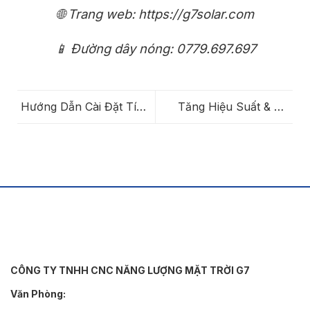
🌐 Trang web: https://g7solar.com
📱 Đường dây nóng: 0779.697.697
Hướng Dẫn Cài Đặt Tính
Tăng Hiệu Suất & An
Năng Zero Export Cho
Toàn: Cách Chọn Cáp
Inverter Sungrow
Solar DC Tối Ưu Nhất
CÔNG TY TNHH CNC NĂNG LƯỢNG MẶT TRỜI G7
Văn Phòng: