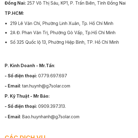
Đồng Nai:
257 Võ Thị Sáu, KP1, P. Trấn Biên, Tỉnh Đồng Nai
TP.HCM:
219 Lê Văn Chí, Phường Linh Xuân, Tp. Hồ Chí Minh
2A Đ. Phan Văn Trị, Phường Gò Vấp, Tp.Hồ Chí Minh
Số 325 Quốc lộ 13, Phường Hiệp Bình, TP. Hồ Chí Minh
P. Kinh Doanh - Mr.Tấn
:
- Số điện thoại:
0779.697.697
- Email
: tan.huynh@g7solar.com
P. Kỹ Thuật - Mr Bảo:
- Số điện thoại:
0909.397.313.
- Email
: Bao.huynhanh@g7solar.com
CÁC DỊCH VỤ