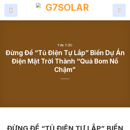
Skip
to
content
TIN TỨC
Đừng Để “Tủ Điện Tự Lắp” Biến Dự Án
Điện Mặt Trời Thành “Quả Bom Nổ
Chậm”
ĐỪNG ĐỂ “TỦ ĐIỆN TỰ LẮP” BIẾN