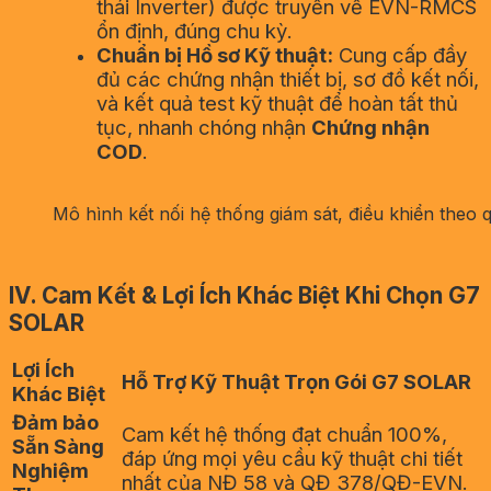
thái Inverter) được truyền về EVN-RMCS
ổn định, đúng chu kỳ.
Chuẩn bị Hồ sơ Kỹ thuật:
Cung cấp đầy
đủ các chứng nhận thiết bị, sơ đồ kết nối,
và kết quả test kỹ thuật để hoàn tất thủ
tục, nhanh chóng nhận
Chứng nhận
COD
.
Mô hình kết nối hệ thống giám sát, điều khiển theo
IV
.
Cam Kết & Lợi Ích Khác Biệt Khi Chọn G7
SOLAR
Lợi Ích
Hỗ Trợ Kỹ Thuật Trọn Gói G7 SOLAR
Khác Biệt
Đảm bảo
Cam kết hệ thống đạt chuẩn 100%,
Sẵn Sàng
đáp ứng mọi yêu cầu kỹ thuật chi tiết
Nghiệm
nhất của NĐ 58 và QĐ 378/QĐ-EVN.