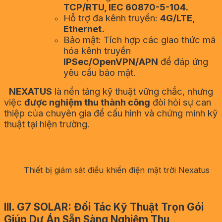
TCP/RTU, IEC 60870-5-104.
Hỗ trợ đa kênh truyền:
4G/LTE,
Ethernet.
Bảo mật: Tích hợp các giao thức mã
hóa kênh truyền
IPSec/OpenVPN/APN
để đáp ứng
yêu cầu bảo mật.
NEXATUS
là nền tảng kỹ thuật vững chắc, nhưng
việc
được nghiệm thu thành công
đòi hỏi sự can
thiệp của chuyên gia để cấu hình và chứng minh kỹ
thuật tại hiện trường.
Thiết bị giám sát điều khiển điện mặt trời Nexatus
III
.
G7 SOLAR: Đối Tác Kỹ Thuật Trọn Gói
Giúp Dự Án Sẵn Sàng Nghiệm Thu