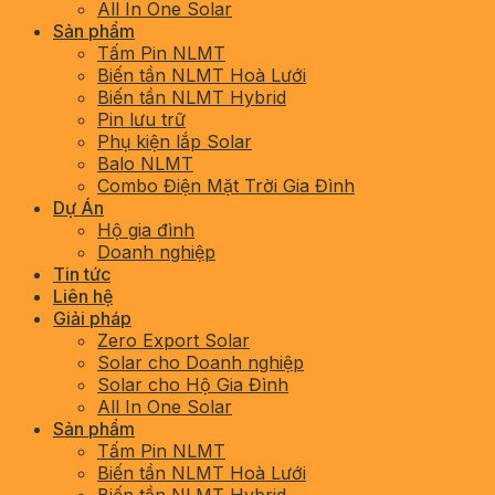
All In One Solar
Sản phẩm
Tấm Pin NLMT
Biến tần NLMT Hoà Lưới
Biến tần NLMT Hybrid
Pin lưu trữ
Phụ kiện lắp Solar
Balo NLMT
Combo Điện Mặt Trời Gia Đình
Dự Án
Hộ gia đình
Doanh nghiệp
Tin tức
Liên hệ
Giải pháp
Zero Export Solar
Solar cho Doanh nghiệp
Solar cho Hộ Gia Đình
All In One Solar
Sản phẩm
Tấm Pin NLMT
Biến tần NLMT Hoà Lưới