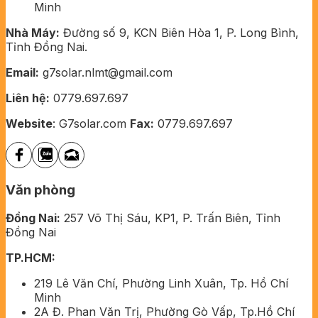
Minh
Nhà Máy:
Đường số 9, KCN Biên Hòa 1, P. Long Bình,
Tỉnh Đồng Nai.
Email:
g7solar.nlmt@gmail.com
Liên hệ:
0779.697.697
Website
: G7solar.com
Fax:
0779.697.697
Văn phòng
Đồng Nai:
257 Võ Thị Sáu, KP1, P. Trấn Biên, Tỉnh
Đồng Nai
TP.HCM:
219 Lê Văn Chí, Phường Linh Xuân, Tp. Hồ Chí
Minh
2A Đ. Phan Văn Trị, Phường Gò Vấp, Tp.Hồ Chí