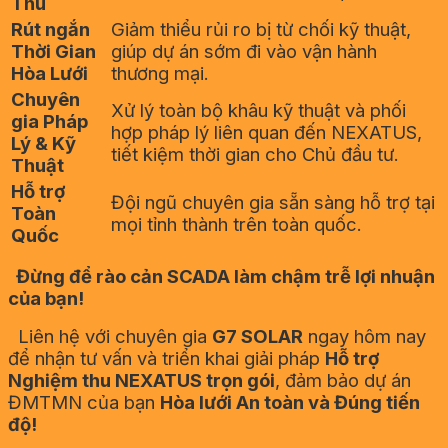
Thu
Rút ngắn
Giảm thiểu rủi ro bị từ chối kỹ thuật,
Thời Gian
giúp dự án sớm đi vào vận hành
Hòa Lưới
thương mại.
Chuyên
Xử lý toàn bộ khâu kỹ thuật và phối
gia Pháp
hợp pháp lý liên quan đến NEXATUS,
Lý & Kỹ
tiết kiệm thời gian cho Chủ đầu tư.
Thuật
Hỗ trợ
Đội ngũ chuyên gia sẵn sàng hỗ trợ tại
Toàn
mọi tỉnh thành trên toàn quốc.
Quốc
Đừng để rào cản SCADA làm chậm trễ lợi nhuận
của bạn!
Liên hệ với chuyên gia
G7 SOLAR
ngay hôm nay
để nhận tư vấn và triển khai giải pháp
Hỗ trợ
Nghiệm thu NEXATUS trọn gói
, đảm bảo dự án
ĐMTMN của bạn
Hòa lưới An toàn và Đúng tiến
độ!