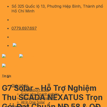
Skip
Số 325 Quốc lộ 13, Phường Hiệp Bình, Thành phố
to
Hồ Chí Minh
content
0779.697.697
Tin tức
Giải pháp
G7 Solar – Hỗ Trợ Nghiệm
Zero Export Solar
Solar cho Doanh nghiệp
Thu SCADA NEXATUS Trọn
Solar cho Hộ Gia Đình
All In One Solar
Gói Đạt Chuẩn NĐ 58 & QĐ
Sản phẩm