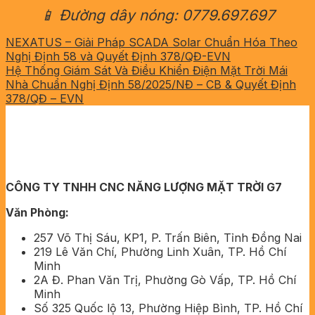
📱 Đường dây nóng: 0779.697.697
NEXATUS – Giải Pháp SCADA Solar Chuẩn Hóa Theo
Nghị Định 58 và Quyết Định 378/QĐ-EVN
Hệ Thống Giám Sát Và Điều Khiển Điện Mặt Trời Mái
Nhà Chuẩn Nghị Định 58/2025/NĐ – CB & Quyết Định
378/QĐ – EVN
CÔNG TY TNHH CNC NĂNG LƯỢNG MẶT TRỜI G7
Văn Phòng:
257 Võ Thị Sáu, KP1, P. Trấn Biên, Tỉnh Đồng Nai
219 Lê Văn Chí, Phường Linh Xuân, TP. Hồ Chí
Minh
2A Đ. Phan Văn Trị, Phường Gò Vấp, TP. Hồ Chí
Minh
Số 325 Quốc lộ 13, Phường Hiệp Bình, TP. Hồ Chí