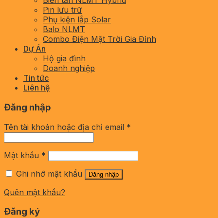
Biến tần NLMT Hybrid
Pin lưu trữ
Phụ kiện lắp Solar
Balo NLMT
Combo Điện Mặt Trời Gia Đình
Dự Án
Hộ gia đình
Doanh nghiệp
Tin tức
Liên hệ
Đăng nhập
Tên tài khoản hoặc địa chỉ email
*
Mật khẩu
*
Ghi nhớ mật khẩu
Đăng nhập
Quên mật khẩu?
Đăng ký