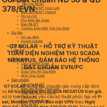
Tấm Pin NLMT
378/EVN
Biến tần NLMT Hoà Lưới
Biến tần NLMT Hybrid
Pin lưu trữ
Phụ kiện lắp Solar
Balo NLMT
Combo Điện Mặt Trời Gia Đình
Dự Án
Hộ gia đình
Doanh nghiệp
G7 SOLAR – HỖ TRỢ KỸ THUẬT
Tin tức
Liên hệ
TOÀN DIỆN NGHIỆM THU SCADA
NEXATUS, ĐẢM BẢO HỆ THỐNG
Giải pháp
Zero Export Solar
ĐẠT CHUẨN EVN/PC
Solar cho Doanh nghiệp
Solar cho Hộ Gia Đình
All In One Solar
Sản phẩm
Tấm Pin NLMT
G7 SOLAR
là đối tác chuyên gia, cung cấp dịch
Biến tần NLMT Hoà Lưới
vụ
hỗ trợ Nghiệm thu SCADA NEXATUS trọn gói
,
Biến tần NLMT Hybrid
xử lý toàn bộ các yêu cầu kỹ thuật phức tạp về
P-
Pin lưu trữ
Phụ kiện lắp Solar
set, Modbus TCP/IP, Bảo mật VPN
theo
Nghị
Balo NLMT
định 58
và
Quyết định 378/QĐ-EVN
. Đảm bảo hệ