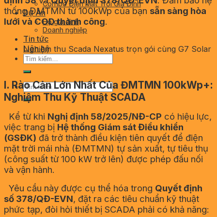
Combo Điện Mặt Trời Gia Đình
thống ĐMTMN từ 100kWp của bạn
sẵn sàng hòa
Dự Án
lưới và COD thành công
.
Hộ gia đình
Doanh nghiệp
Tin tức
Liên hệ
Nghiệm thu Scada Nexatus trọn gói cùng G7 Solar
Tìm
kiếm:
I. Rào Cản Lớn Nhất Của ĐMTMN 100kWp+:
Tìm
kiếm:
Nghiệm Thu Kỹ Thuật SCADA
Kể từ khi
Nghị định 58/2025/NĐ-CP
có hiệu lực,
việc trang bị
Hệ thống Giám sát Điều khiển
(GSĐK)
đã trở thành điều kiện tiên quyết để điện
mặt trời mái nhà (ĐMTMN) tự sản xuất, tự tiêu thụ
(công suất từ 100 kW trở lên) được phép đấu nối
và vận hành.
Yêu cầu này được cụ thể hóa trong
Quyết định
số 378/QĐ-EVN
, đặt ra các tiêu chuẩn kỹ thuật
phức tạp, đòi hỏi thiết bị SCADA phải có khả năng: