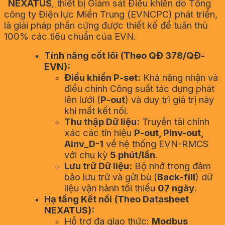
NEXATUS
, thiết bị Giám sát Điều khiển do Tổng
công ty Điện lực Miền Trung (EVNCPC) phát triển,
là giải pháp phần cứng được thiết kế để tuân thủ
100% các tiêu chuẩn của EVN.
Tính năng cốt lõi (Theo QĐ 378/QĐ-
EVN):
Điều khiển P-set:
Khả năng nhận và
điều chỉnh Công suất tác dụng phát
lên lưới (
P-out
) và duy trì giá trị này
khi mất kết nối.
Thu thập Dữ liệu:
Truyền tải chính
xác các tín hiệu
P-out, Pinv-out,
Ainv_D-1
về hệ thống EVN-RMCS
với chu kỳ
5 phút/lần
.
Lưu trữ Dữ liệu:
Bộ nhớ trong đảm
bảo lưu trữ và gửi bù (
Back-fill
) dữ
liệu vận hành tối thiểu
07 ngày
.
Hạ tầng Kết nối (Theo Datasheet
NEXATUS):
Hỗ trợ đa giao thức:
Modbus