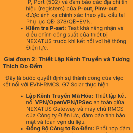
IP, Port (502) và đảm bảo các địa chỉ tín
hiệu (registers) của
P-out, Pinv-out
được ánh xạ chính xác theo yêu cầu tại
Phụ lục QĐ 378/QĐ-EVN.
Kiểm tra P-set:
Test khả năng nhận và
điều chỉnh công suất của thiết bị
NEXATUS trước khi kết nối với hệ thống
Điện lực.
Giai đoạn 2: Thiết Lập Kênh Truyền và Tương
Thích Đo Đếm
Đây là bước quyết định sự thành công của việc
kết nối với EVN-RMCS. G7 Solar thực hiện:
Lập Kênh Truyền Mã Hóa:
Thiết lập kết
nối
VPN/OpenVPN/IPSec
an toàn giữa
NEXATUS Gateway và máy chủ RMCS
của Công ty Điện lực, đảm bảo tính bảo
mật và toàn vẹn dữ liệu.
Đồng Bộ Công tơ Đo Đếm:
Phối hợp đảm