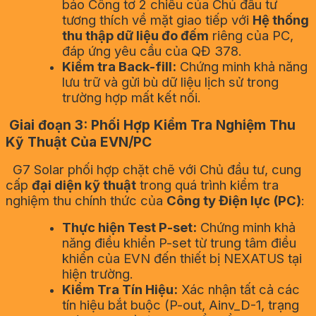
bảo Công tơ 2 chiều của Chủ đầu tư
tương thích về mặt giao tiếp với
Hệ thống
thu thập dữ liệu đo đếm
riêng của PC,
đáp ứng yêu cầu của QĐ 378.
Kiểm tra Back-fill:
Chứng minh khả năng
lưu trữ và gửi bù dữ liệu lịch sử trong
trường hợp mất kết nối.
Giai đoạn 3: Phối Hợp Kiểm Tra Nghiệm Thu
Kỹ Thuật Của EVN/PC
G7 Solar phối hợp chặt chẽ với Chủ đầu tư, cung
cấp
đại diện kỹ thuật
trong quá trình kiểm tra
nghiệm thu chính thức của
Công ty Điện lực (PC)
:
Thực hiện Test P-set:
Chứng minh khả
năng điều khiển P-set từ trung tâm điều
khiển của EVN đến thiết bị NEXATUS tại
hiện trường.
Kiểm Tra Tín Hiệu:
Xác nhận tất cả các
tín hiệu bắt buộc (P-out, Ainv_D-1, trạng