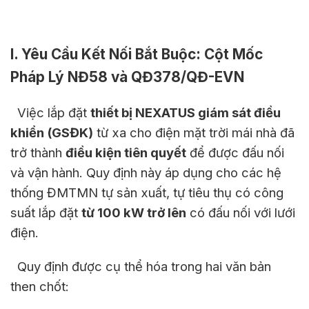
I. Yêu Cầu Kết Nối Bắt Buộc: Cột Mốc
Pháp Lý NĐ58 và QĐ378/QĐ-EVN
Việc lắp đặt
thiết bị NEXATUS giám sát điều
khiển (GSĐK)
từ xa cho điện mặt trời mái nhà đã
trở thành
điều kiện tiên quyết
để được đấu nối
và vận hành. Quy định này áp dụng cho các hệ
thống ĐMTMN tự sản xuất, tự tiêu thụ có công
suất lắp đặt
từ 100 kW trở lên
có đấu nối với lưới
điện.
Quy định được cụ thể hóa trong hai văn bản
then chốt: