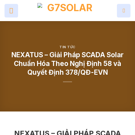
Skip
to
content
TIN TỨC
NEXATUS – Giải Pháp SCADA Solar
Chuẩn Hóa Theo Nghị Định 58 và
Quyết Định 378/QĐ-EVN
NEXATUS – GIẢI PHÁP SCADA