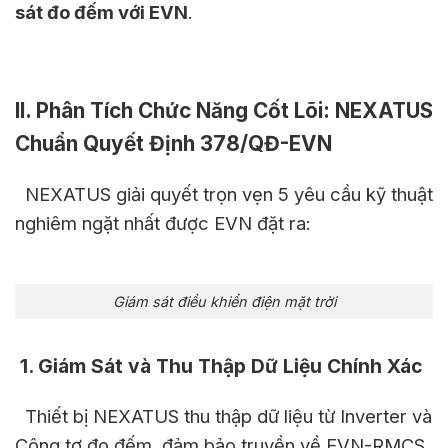
sát đo đếm với EVN
.
II. Phân Tích Chức Năng Cốt Lõi: NEXATUS
Chuẩn Quyết Định 378/QĐ-EVN
NEXATUS giải quyết trọn vẹn 5 yêu cầu kỹ thuật
nghiêm ngặt nhất được EVN đặt ra:
Giám sát điều khiển điện mặt trời
1. Giám Sát và Thu Thập Dữ Liệu Chính Xác
Thiết bị NEXATUS thu thập dữ liệu từ Inverter và
Công tơ đo đếm, đảm bảo truyền về EVN-RMCS