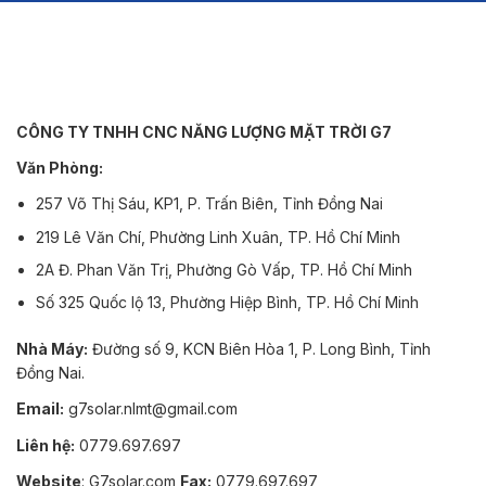
Sao
CÔNG TY TNHH CNC NĂNG LƯỢNG MẶT TRỜI G7
Văn Phòng:
257 Võ Thị Sáu, KP1, P. Trấn Biên, Tỉnh Đồng Nai
219 Lê Văn Chí, Phường Linh Xuân, TP. Hồ Chí Minh
2A Đ. Phan Văn Trị, Phường Gò Vấp, TP. Hồ Chí Minh
Số 325 Quốc lộ 13, Phường Hiệp Bình, TP. Hồ Chí Minh
Nhà Máy:
Đường số 9, KCN Biên Hòa 1, P. Long Bình, Tỉnh
Đồng Nai.
Email:
g7solar.nlmt@gmail.com
Liên hệ:
0779.697.697
Website
: G7solar.com
Fax:
0779.697.697