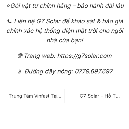
⭐Gói vật tư chính hãng – bảo hành dài lâu
📞 Liên hệ G7 Solar để khảo sát & báo giá
chính xác hệ thống điện mặt trời cho ngôi
nhà của bạn!
🌐 Trang web: https://g7solar.com
📱 Đường dây nóng: 0779.697.697
Trung Tâm Vinfast Tại
G7 Solar – Hỗ Trợ
2A, Phan Văn Trị, Gò
Nghiệm Thu SCADA
Vấp: Bảo Dưỡng Nhanh
NEXATUS Trọn Gói Đạt
Gọn, Khu Chờ Sang
Chuẩn NĐ 58 & QĐ
Trọng – Trải Nghiệm 5
378/EVN