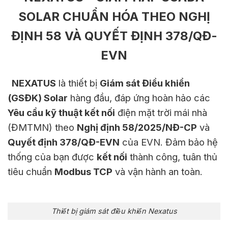
SOLAR CHUẨN HÓA THEO NGHỊ
ĐỊNH 58 VÀ QUYẾT ĐỊNH 378/QĐ-
EVN
NEXATUS
là thiết bị
Giám sát Điều khiển
(GSĐK)
Solar
hàng đầu, đáp ứng hoàn hảo các
Yêu cầu kỹ thuật kết nối
điện mặt trời mái nhà
(ĐMTMN) theo
Nghị định 58/2025/NĐ-CP
và
Quyết định 378/QĐ-EVN
của EVN. Đảm bảo hệ
thống của bạn được
kết nối
thành công, tuân thủ
tiêu chuẩn
Modbus TCP
và vận hành an toàn.
Thiết bị giám sát điều khiển Nexatus